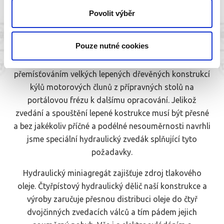
válců
Povolit výběr
Elektrohydraulická zvedací souprava slouží pro přesné
Pouze nutné cookies
ukládání velkých lepených dřevěných konstrukcí na
stůl portálové frézy. Zákazník měl problém s
přemísťováním velkých lepených dřevěných konstrukcí
kýlů motorových člunů z přípravných stolů na
portálovou frézu k dalšímu opracování. Jelikož
zvedání a spouštění lepené kostrukce musí být přesné
a bez jakékoliv příčné a podélné nesouměrnosti navrhli
jsme speciální hydraulický zvedák splňující tyto
požadavky.
Hydraulický miniagregát zajišťuje zdroj tlakového
oleje. Čtyřpístový hydraulický dělič naší konstrukce a
výroby zaručuje přesnou distribuci oleje do čtyř
dvojčinných zvedacích válců a tím pádem jejich