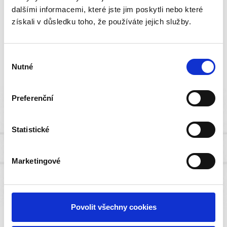
Hydraulický hever HRZ-4-550S
dalšími informacemi, které jste jim poskytli nebo které
získali v důsledku toho, že používáte jejich služby.
Tento hydraulický hever jsme vyvinuli jako pozemní
vybavení k letounu L 410 pro Aircraft industries a.s.
Výběr
Kunovice.
Nutné
souhlasu
V roce 2019 jsme dodali již pětistý vyrobený kus.
Preferenční
Statistické
Marketingové
Elektro hydraulická zvedací
Povolit všechny cookies
souprava s přesnou polohou