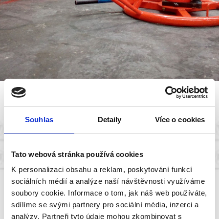
Souhlas
Detaily
Více o cookies
Hevery a hydraulické
zvedací soupravy
Tato webová stránka používá cookies
Vyrábíme
zakázkové hevery
a
zvedací soupravy
K personalizaci obsahu a reklam, poskytování funkcí
sociálních médií a analýze naší návštěvnosti využíváme
vhodné pro zvedání těžkých strojů, rovnání konstrukcí
soubory cookie. Informace o tom, jak náš web používáte,
nebo do různých přípravků. Zvedací soupravy a hevery
sdílíme se svými partnery pro sociální média, inzerci a
vyrábíme dle požadavků zákazníků.
analýzy. Partneři tyto údaje mohou zkombinovat s