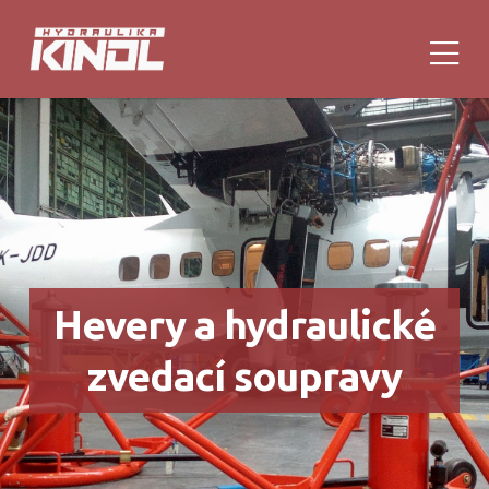
Hevery a hydraulické
zvedací soupravy